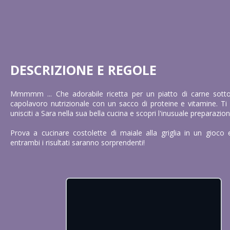
DESCRIZIONE E REGOLE
Mmmmm ... Che adorabile ricetta per un piatto di carne sotto
capolavoro nutrizionale con un sacco di proteine e vitamine. Ti 
unisciti a Sara nella sua bella cucina e scopri l'inusuale preparazion
Prova a cucinare costolette di maiale alla griglia in un gioco e
entrambi i risultati saranno sorprendenti!