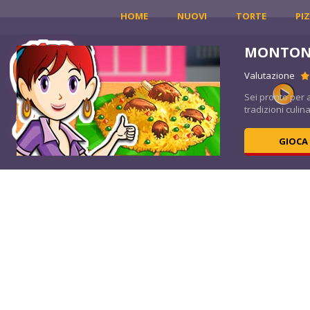
HOME
NUOVI
TORTE
PI
MONTONE
Valutazione
è
Sei pronto per 
tradizioni culina
GIOCA