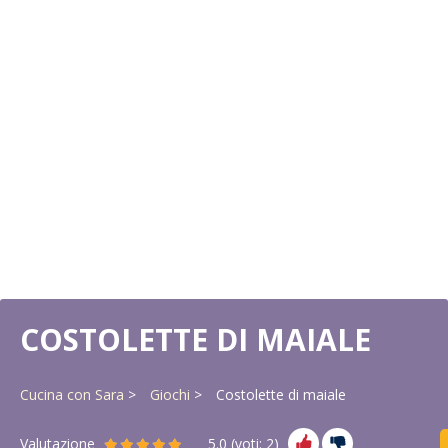
COSTOLETTE DI MAIALE
Cucina con Sara
Giochi
Costolette di maiale
Valutazione
5.0
(voti:
2
)