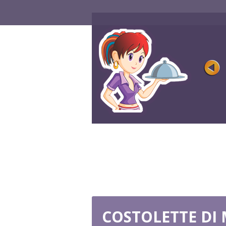
RATATOUILLE
Valutazione
Vista 15K
La ratatouille fresca, succosa e colorata 
uno dei piatti più popolari ...
GIOCA ORA
COSTOLETTE DI