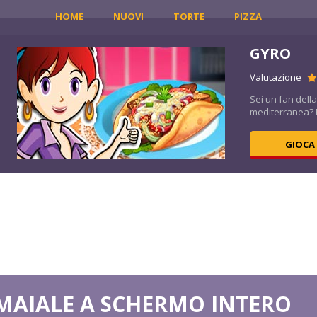
HOME
NUOVI
TORTE
PIZZA
GYRO
Valutazione
è
Sei un fan della
mediterranea? P
GIOCA
 MAIALE A SCHERMO INTERO