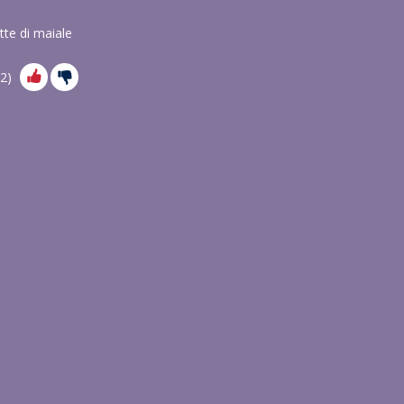
tte di maiale
2
)