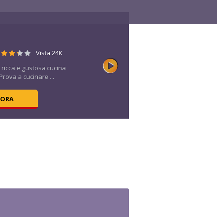
Vista 24K
 ricca e gustosa cucina
rova a cucinare ...
 ORA