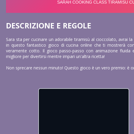
DESCRIZIONE E REGOLE
Sara sta per cucinare un adorabile tiramisù al cioccolato, avrai la po
in questo fantastico gioco di cucina online che ti mostrerà com
veramente cotto. Il gioco passo-passo con animazione fluida 
migliore per divertirsi mentre impari un'altra ricetta!
Non sprecare nessun minuto! Questo gioco è un vero premio: è or