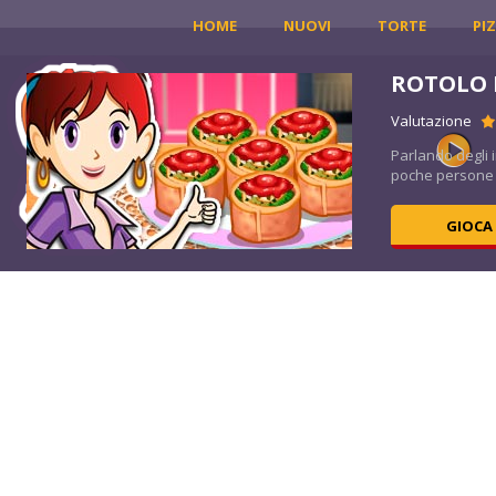
HOME
NUOVI
TORTE
PI
ROTOLO D
Valutazione
Parlando degli i
poche persone s
GIOCA