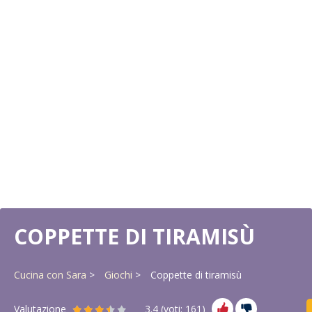
COPPETTE DI TIRAMISÙ
Cucina con Sara
Giochi
Coppette di tiramisù
Valutazione
3.4
(voti:
161
)