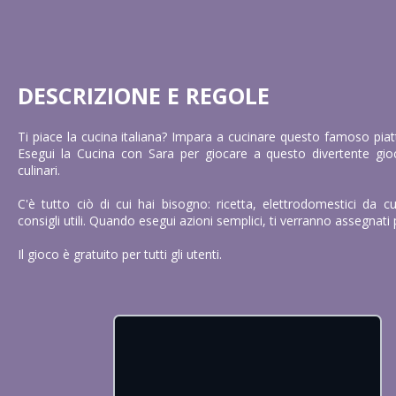
DESCRIZIONE E REGOLE
Ti piace la cucina italiana? Impara a cucinare questo famoso piatt
Esegui la Cucina con Sara per giocare a questo divertente gioc
culinari.
C'è tutto ciò di cui hai bisogno: ricetta, elettrodomestici da c
consigli utili. Quando esegui azioni semplici, ti verranno assegnati 
Il gioco è gratuito per tutti gli utenti.