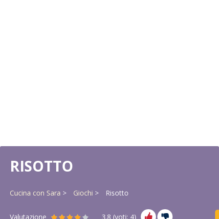
RISOTTO
Cucina con Sara
Giochi
Risotto
Valutazione
3.8
(voti:
4
)