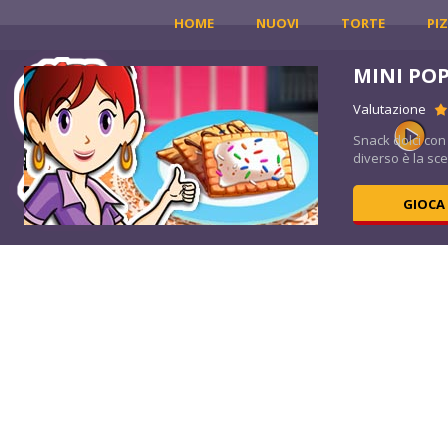
HOME
NUOVI
TORTE
PI
MINI PO
Valutazione
isù
Snack dolci con 
diverso è la scel
GIOCA