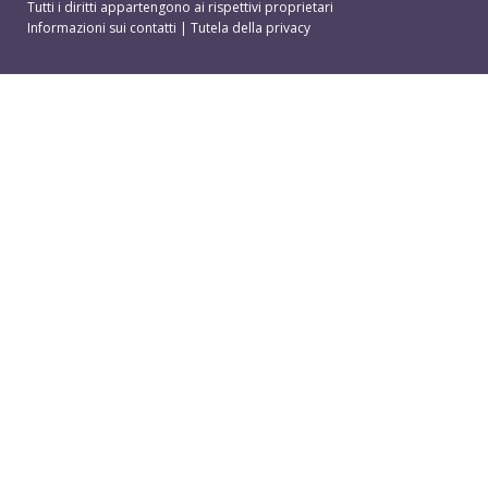
Tutti i diritti appartengono ai rispettivi proprietari
Informazioni sui contatti
|
Tutela della privacy