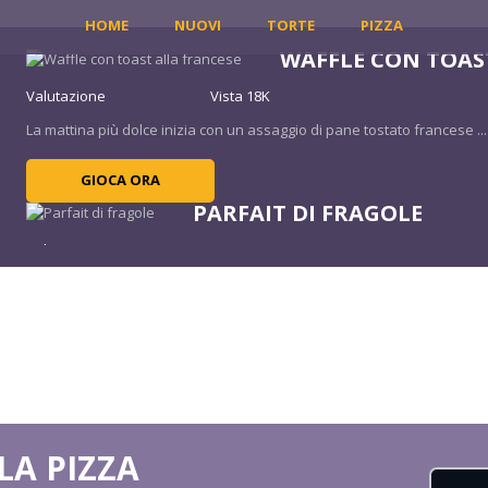
HOME
NUOVI
TORTE
PIZZA
WAFFLE CON TOAS
Valutazione
Vista 18K
La mattina più dolce inizia con un assaggio di pane tostato francese ...
GIOCA ORA
PARFAIT DI FRAGOLE
Valutazione
Vista 3K
Il parfait è leggero e tenero come una nuvola! Puoi facilmente preparar
GIOCA ORA
FETTUCCINE ALFRE
Valutazione
Vista 19K
Bonjorno! Sei pronto a cucinare alcune delle migliori paste italiane con 
A PIZZA
GIOCA ORA