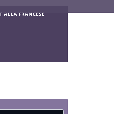
T ALLA FRANCESE
e ...
DO CON POLLO
...