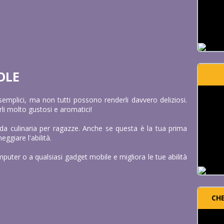
OLE
emplici, ma non tutti possono renderli davvero deliziosi.
rli molto gustosi e aromatici!
da culinaria per ragazze. Anche se questa è la tua prima
ggiare l'abilità.
mputer o a qualsiasi gadget mobile e migliora le tue abilità
CH