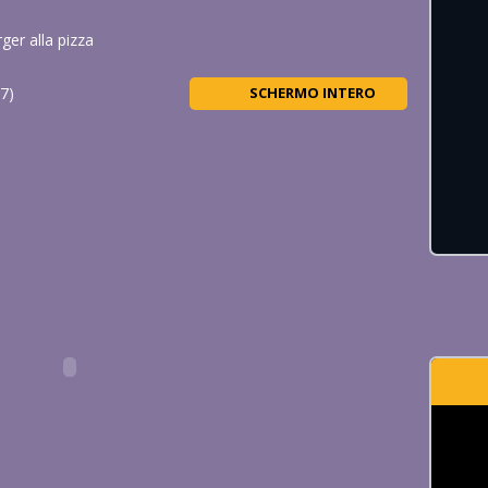
MUFFIN AL CIOCCOLATO
er alla pizza
Valutazione
Vista 24K
7
)
SCHERMO INTERO
I tuoi pancake saranno così appetitosi, basta seguire le istruzioni di ...
GIOCA ORA
BANANA SPLIT
Valutazione
Vista 15K
La torta di banana dolce è un ottimo dessert. È ora di cucinarlo insieme 
GIOCA ORA