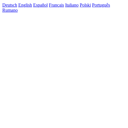
Deutsch
English
Español
Français
Italiano
Polski
Português
Rumano