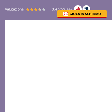
Valutazione
3.4
(voti:
44
)
GIOCA IN SCHERMO