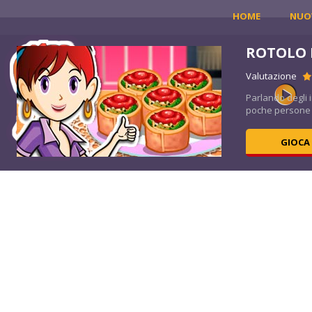
HOME
NUO
A
ROTOLO D
Valutazione
ara
Parlando degli i
poche persone s
GIOCA