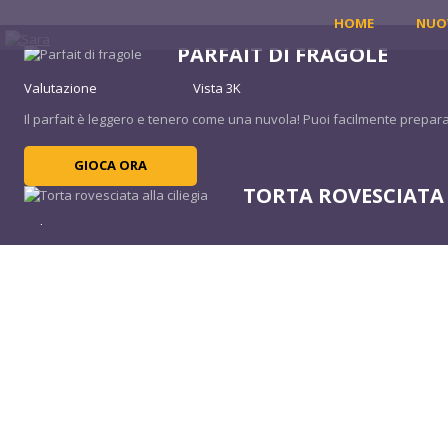
HOME
NUO
PARFAIT DI FRAGOLE
Valutazione
Vista 3K
Il parfait è leggero e tenero come una nuvola! Puoi facilmente preparar
GIOCA ORA
TORTA ROVESCIATA 
Valutazione
Vista 17K
Pronto per alcuni esperimenti culinari? Sara ti insegnerà come cucinare
GIOCA ORA
MONTONE BIRYANI
Valutazione
Vista 13K
Sei pronto per addentrarti in alcune tradizioni culinarie indiane? Scopri 
GIOCA ORA