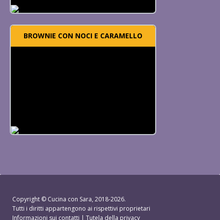
BROWNIE CON NOCI E CARAMELLO
Copyright ©
Cucina con Sara
, 2018-2026.
Tutti i diritti appartengono ai rispettivi proprietari
Informazioni sui contatti
|
Tutela della privacy