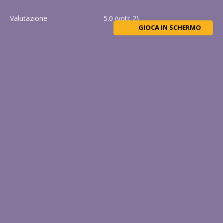
Valutazione
5.0
(voti:
2
)
GIOCA IN SCHERMO