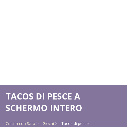
GYRO
Valutazione
Vista 24K
Sei un fan della ricca e gustosa cucina mediterranea? Prova a cucinare 
GIOCA ORA
ROTOLO DI SPINACI
Valutazione
Vista 16K
Parlando degli ingredienti preferiti, solo poche persone si ricorderanno
GIOCA ORA
TACOS DI PESCE A
SCHERMO INTERO
Cucina con Sara
Giochi
Tacos di pesce