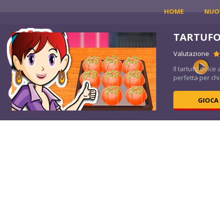
HOME
NUO
TARTUFO
Valutazione
è
Il tartufo dolce
perfetta per chi
GIOCA