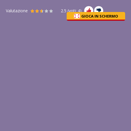
Valutazione
2.5
(voti:
4
)
GIOCA IN SCHERMO