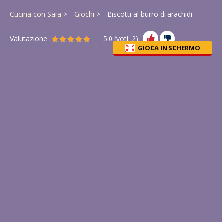
Cucina con Sara
Giochi
Biscotti al burro di arachidi
Valutazione
5.0
(voti:
2
)
GIOCA IN SCHERMO