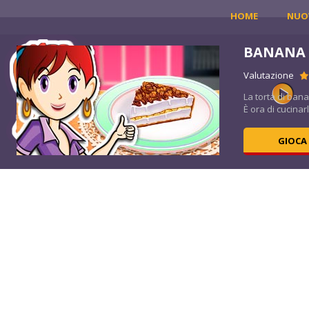
HOME
NUO
A
BANANA 
Valutazione
ara
La torta di ban
È ora di cucinarl
GIOCA