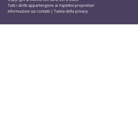
Tutti i diritti appartengono ai rispettivi proprietari
Informazioni sui contatti
|
Tutela della privacy